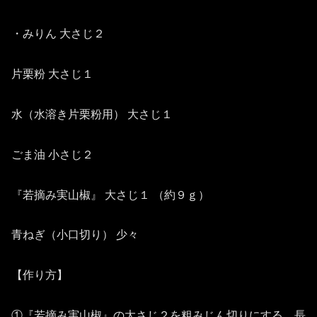
・みりん 大さじ２
片栗粉 大さじ１
水（水溶き片栗粉用） 大さじ１
ごま油 小さじ２
『若摘み実山椒』 大さじ１ （約９ｇ）
青ねぎ（小口切り） 少々
【作り方】
①『若摘み実山椒』の大さじ２を粗みじん切りにする。長