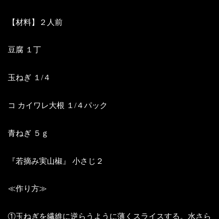
【材料】２人前
豆腐 １丁
玉ねぎ １/４
コ カイワレ大根 １/４パック
青ねぎ ５ｇ
『若摘み実山椒』 小さじ２
≪作り方≫
①玉ねぎを繊維に逆らうように薄くスライスする。水さら