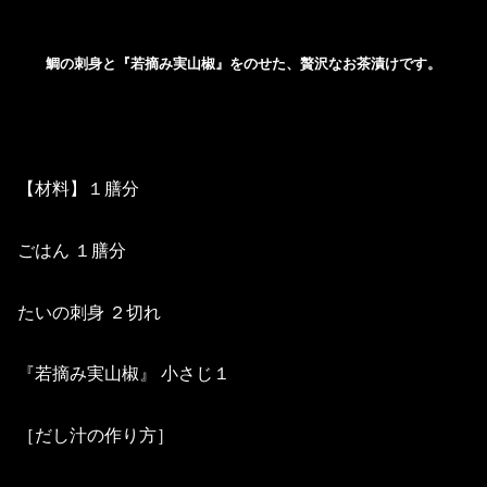
鯛の刺身と『若摘み実山椒』をのせた、贅沢なお茶漬けです。
【材料】１膳分
ごはん １膳分
たいの刺身 ２切れ
『若摘み実山椒』 小さじ１
［だし汁の作り方］