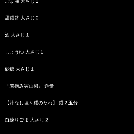
ごま油 大さじ１
甜麺醤 大さじ２
酒 大さじ１
しょうゆ 大さじ１
砂糖 大さじ１
『若摘み実山椒』 適量
【汁なし坦々麺のたれ】 麺２玉分
白練りごま 大さじ２