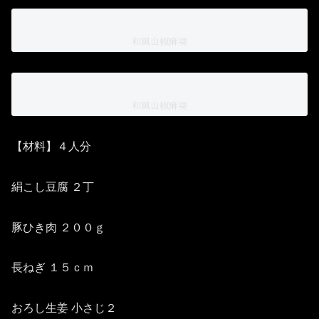
和風山椒麻婆
和風山椒麻婆
【材料】４人分
絹こし豆腐 ２丁
豚ひき肉 ２００ｇ
長ねぎ １５ｃｍ
おろし生姜 小さじ２