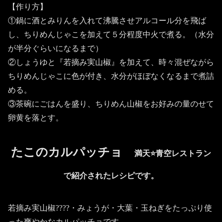
【作り方】
①鍋に酒とみりんを入れて沸騰させアルコール分を飛ば
し、ちりめんじゃこを加えて５分程度中火で煮る。（水分
が半分ぐらいになるまで）
②しょうゆと『若摘み実山椒』を加えて、時々混ぜながら
ちりめんじゃこに色が付き、水分がほぼなくなるまで煮詰
める。
③茶碗にごはんを盛り、ちりめん山椒をお好みの量のせて
卵黄を落とす。
たこのカルパッチョ
満天⭐️青空レストラン
で紹介されたレシピです。
若摘み実山椒????・みょうが・大葉・玉ねぎをたっぷり使
った爽やかなカルパッチョです。