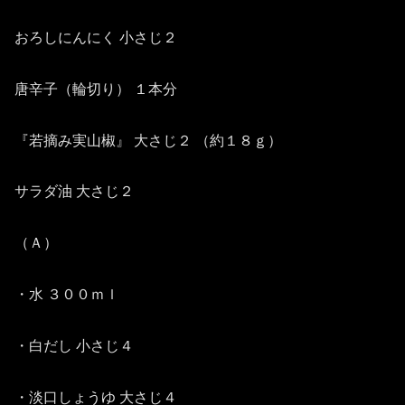
おろしにんにく 小さじ２
唐辛子（輪切り） １本分
『若摘み実山椒』 大さじ２ （約１８ｇ）
サラダ油 大さじ２
（Ａ）
・水 ３００ｍｌ
・白だし 小さじ４
・淡口しょうゆ 大さじ４