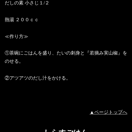
だしの素 小さじ１/２
熱湯 ２００ｃｃ
≪作り方≫
①茶碗にごはんを盛り、たいの刺身と『若摘み実山椒』を
のせる。
②アツアツのだし汁をかける。
▲ページトップへ