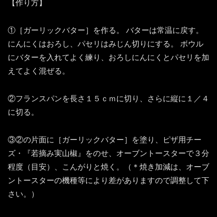
【作り方】
①［ガーリックバター］を作る。 バターは常温に戻す。
にんにくはおろし、パセリはみじん切りにする。 ボウル
にバターを入れてよく練り、おろしにんにくとパセリを加
えてよく混ぜる。
②フランスパンを長さ１５
ｃｍに切り、さらに縦に１／４
に切る。
③②の片面に［ガーリックバター］を塗り、ピザ用チー
ズ・『若摘み実山椒』をのせ、オーブントースターで３分
程度（目安）、こんがりと焼く。（＊焼き加減は、オーブ
ントースターの機種等により差がありますので調整して下
さい。）