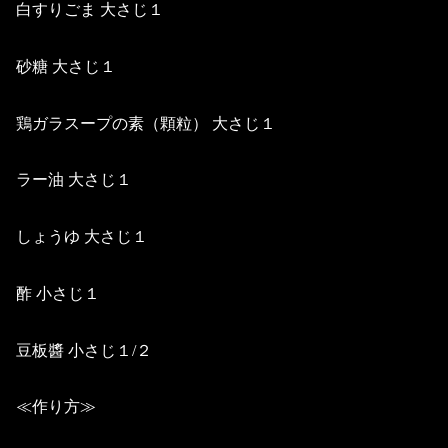
白すりごま 大さじ１
砂糖 大さじ１
鶏ガラスープの素（顆粒） 大さじ１
ラー油 大さじ１
しょうゆ 大さじ１
酢 小さじ１
豆板醬 小さじ１/２
≪作り方≫