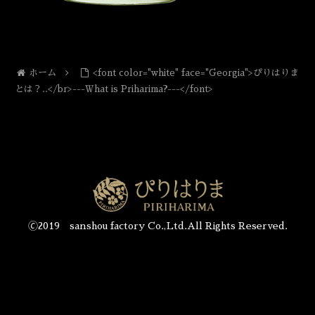
ホーム
<font color="white" face="Georgia">ぴりはりま
とは？..</br>---Ｗhat is Priharima?---</font>
🄫2019 sanshou factory Co.,Ltd.All Rights Reserved.