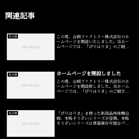
関連記事
この度、山椒ファクトリー株式会社のホ
未分類
ームページを開設いたしました。当ホー
ムページでは、「ぴりはりま」のご紹介
や商品紹介・レシピなどを掲載させてい
ただきます。今後もお客様にご満足いた
だけるホームページを目指し内容の充実
を図ってまいりますので、...
ホームページを開設しました
未分類
この度、山椒ファクトリー株式会社のホ
ームページを開設致しました。当ホーム
ページでは、「ぴりはりま」のご紹介や
商品情報・レシピなどを掲載させていた
だいております。今後もお客様にご満足
いただけるホームページを目指し内容の
充実を図ってまいりますの...
「ぴりはりま」を使った新商品肉味噌山
未分類
椒、本格そうざいシリーズが登場。本格
そうざいシリーズは常温保存可能なパッ
ク入りで、「ぴりはりま」山椒をより手
軽に味わえるお惣菜をバラエティー豊か
に取り揃えました。贈り物に最適な詰め