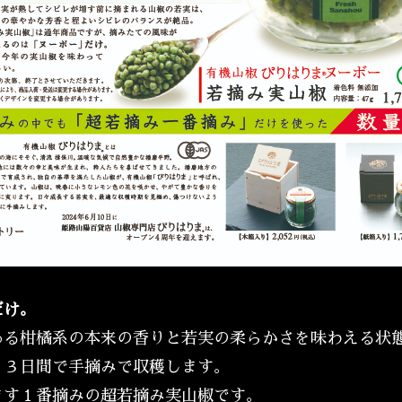
だけ。
ある柑橘系の本来の香りと若実の柔らかさを味わえる状
、３日間で手摘みで収穫します。
ます１番摘みの超若摘み実山椒です。