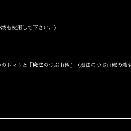
の液も使用して下さい。）
①のトマトと『魔法のつぶ山椒』（魔法のつぶ山椒の液