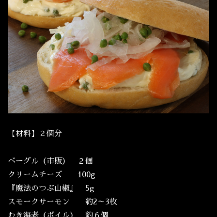
【材料】２個分
ベーグル（市販） ２個
クリームチーズ 100g
『魔法のつぶ山椒』 5g
スモークサーモン 約2～3枚
むき海老（ボイル） 約６個