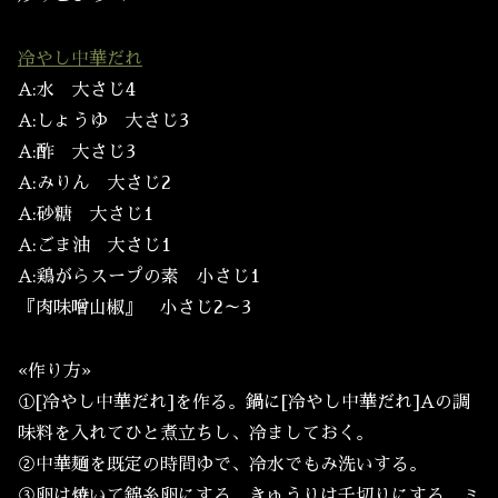
冷やし中華だれ
A:水 大さじ4
A:しょうゆ 大さじ3
A:酢 大さじ3
A:みりん 大さじ2
A:砂糖 大さじ1
A:ごま油 大さじ1
A:鶏がらスープの素 小さじ1
『肉味噌山椒』 小さじ2～3
«作り方»
①[冷やし中華だれ]を作る。鍋に[冷やし中華だれ]Aの調
味料を入れてひと煮立ちし、冷ましておく。
②中華麺を既定の時間ゆで、冷水でもみ洗いする。
③卵は焼いて錦糸卵にする。きゅうりは千切りにする。ミ