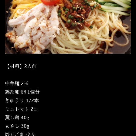
【材料】2人前
中華麺 2玉
錦糸卵 卵 1個分
きゅうり 1/2本
ミニトマト 2コ
蒸し鶏 40g
もやし 30g
炒りごま 少々