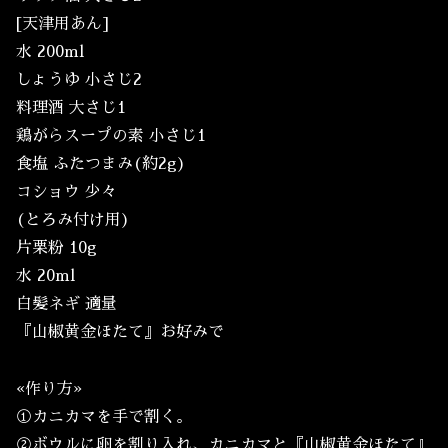
[天津用あん]
水 200ml
しょうゆ 小さじ2
料理酒 大さじ1
鶏がらスープの素 小さじ1
食塩 ふたつまみ(約2g)
コショウ 少々
(とろみ付け用)
片栗粉 10g
水 20ml
白髪ネギ 適量
『山椒黄金ほたて』お好みで
«作り方»
①カニカマを手で割く。
②ボウルに卵を割り入れ、カニカマと『山椒黄金ほたて』