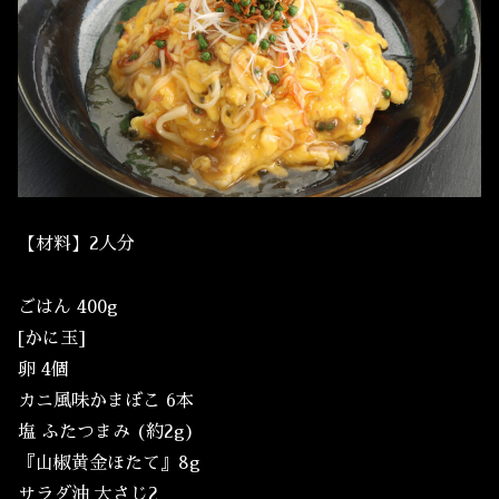
【材料】2人分
ごはん 400g
[かに玉]
卵 4個
カニ風味かまぼこ 6本
塩 ふたつまみ (約2g)
『山椒黄金ほたて』8g
サラダ油 大さじ2