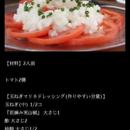
【材料】2人前
トマト2個
【玉ねぎマリネドレッシング(作りやすい分量)】
玉ねぎ(中) 1/2コ
『若摘み実山椒』 大さじ1
酢 大さじ2
砂糖 大さじ1/2