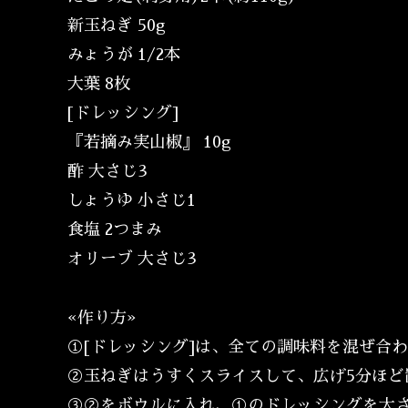
新玉ねぎ 50g
みょうが 1/2本
大葉 8枚
[ドレッシング]
『若摘み実山椒』 10g
酢 大さじ3
しょうゆ 小さじ1
食塩 2つまみ
オリーブ 大さじ3
«作り方»
①[ドレッシング]は、全ての調味料を混ぜ合
②玉ねぎはうすくスライスして、広げ5分ほど
③②をボウルに入れ、①のドレッシングを大さ