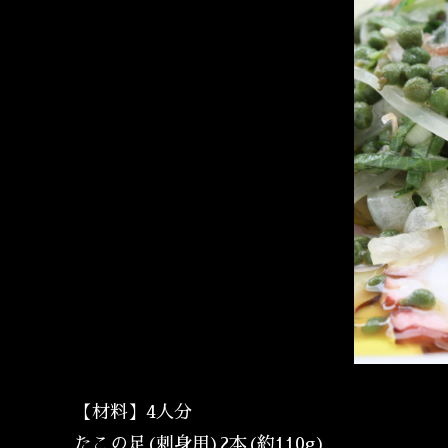
【材料】4人分
たこの足(刺身用)2本(約110g)