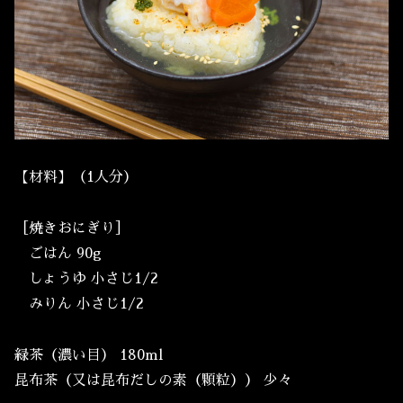
【材料】（1人分）
［焼きおにぎり］
ごはん 90g
しょうゆ 小さじ1/2
みりん 小さじ1/2
緑茶（濃い目） 180ml
昆布茶（又は昆布だしの素（顆粒）） 少々