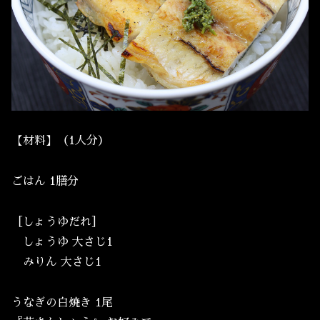
【材料】（1人分）
ごはん 1膳分
［しょうゆだれ］
しょうゆ 大さじ1
みりん 大さじ1
うなぎの白焼き 1尾