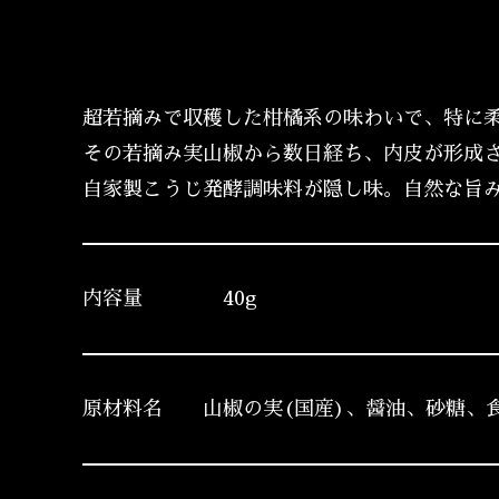
超若摘みで収穫した柑橘系の味わいで、特に
その若摘み実山椒から数日経ち、内皮が形成
自家製こうじ発酵調味料が隠し味。自然な旨
内容量 40g
原材料名 山椒の実(国産)、醤油、砂糖、食